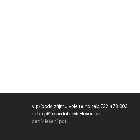
V případě zájmu volejte na tel.: 732 478 003
nebo pište na info@id-leseni.cz
ceník lešení pdf