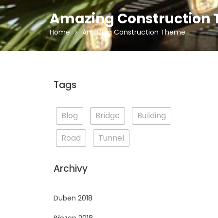
Amazing Construction
Home
Amazing Construction Theme
Tags
Blog
Bridge
Building
Road
Tunnel
Archivy
Duben 2018