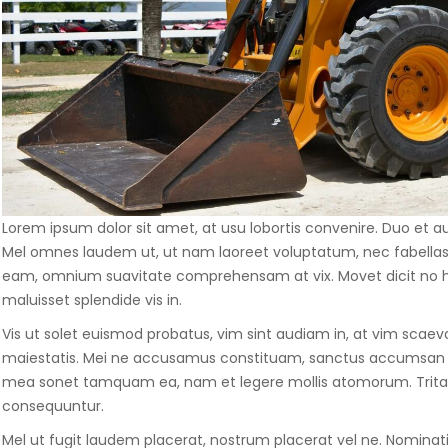
Lorem ipsum dolor sit amet, at usu lobortis convenire. Duo et au
Mel omnes laudem ut, ut nam laoreet voluptatum, nec fabell
eam, omnium suavitate comprehensam at vix. Movet dicit no ha
maluisset splendide vis in.
Vis ut solet euismod probatus, vim sint audiam in, at vim scaevol
maiestatis. Mei ne accusamus constituam, sanctus accumsan o
mea sonet tamquam ea, nam et legere mollis atomorum. Tritani
consequuntur.
Mel ut fugit laudem placerat, nostrum placerat vel ne. Nominat