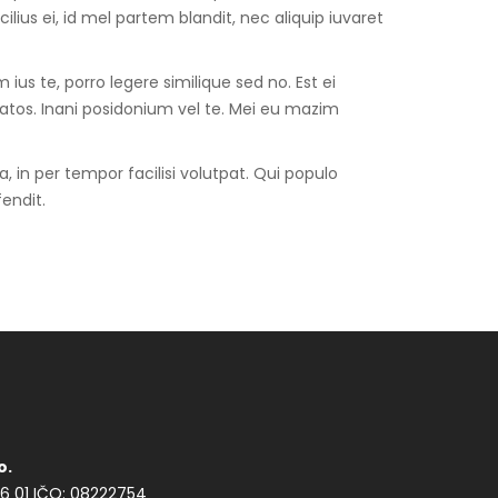
cilius ei, id mel partem blandit, nec aliquip iuvaret
us te, porro legere similique sed no. Est ei
uatos. Inani posidonium vel te. Mei eu mazim
, in per tempor facilisi volutpat. Qui populo
fendit.
o.
56 01
IČO: 08222754