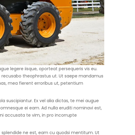
gue legere iisque, oporteat persequeris vis eu.
as recusabo theophrastus ut. Ut saepe mandamus
s, mea fierent erroribus ut, petentium
a suscipiantur. Ex vel alia dictas, te mei augue
mnesque ei eam. Ad nulla eruditi nominavi est,
 accusata te vim, in pro incorrupte
i splendide ne est, eam cu quodsi mentitum. Ut