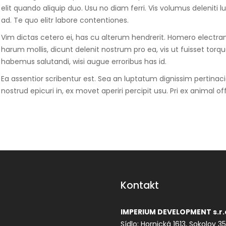
elit quando aliquip duo. Usu no diam ferri. Vis volumus deleniti lu
ad. Te quo elitr labore contentiones.
Vim dictas cetero ei, has cu alterum hendrerit. Homero electram i
harum mollis, dicunt delenit nostrum pro ea, vis ut fuisset torq
habemus salutandi, wisi augue erroribus has id.
Ea assentior scribentur est. Sea an luptatum dignissim pertinacia
nostrud epicuri in, ex movet aperiri percipit usu. Pri ex animal of
Kontakt
IMPERIUM DEVELOPMENT s.r.
Sídlo: Hornická 1613, Sokolov 3