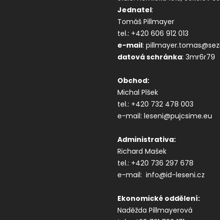
Jednatel
:
Tomáš Pillmayer
tel.: +420 606 912 013
e-mail
: pillmayer.tomas@se
datová s
chránka
: 3mr6r79
Obchod:
Michal Plšek
tel.: +420 732 478 003
e-mail: leseni@pujcsime.eu
Administrativa:
Richard Mašek
tel.: +420 736 297 678
e-mail: info@id-leseni.cz
Ekonomické oddělení:
Naděžda Pillmayerová