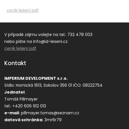
ceník lešení pdf
V případě zájmu volejte na tel.: 732 478 003
nebo pište na info@id-leseni.cz
ceník lešení pdf
Kontakt
IMPERIUM DEVELOPMENT s.r.o.
Sídlo: Hornická 1613, Sokolov 356 01
IČO: 08222754
Jednatel
:
Tomáš Pillmayer
tel.: +420 606 912 013
e-mail
: pillmayer.tomas@seznam.cz
datová s
chránka
: 3mr6r79