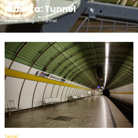
Rubrika:
Tunnel
Home
Blog
Tunnel
Tunnel