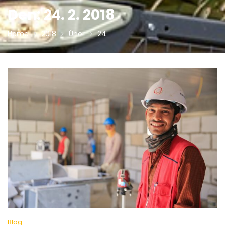
Den:
24. 2. 2018
Home
2018
Únor
24
Blog