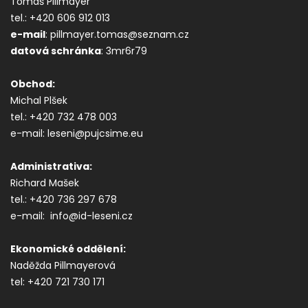
Tomáš Pillmayer
tel.: +420 606 912 013
e-mail
: pillmayer.tomas@seznam.cz
datová s
chránka
: 3mr6r79
Obchod:
Michal Plšek
tel.: +420 732 478 003
e-mail: leseni@pujcsime.eu
Administrativa:
Richard Mašek
tel.: +420 736 297 678
e-mail: info@id-leseni.cz
Ekonomické oddělení:
Naděžda Pillmayerová
tel: +420 721 730 171