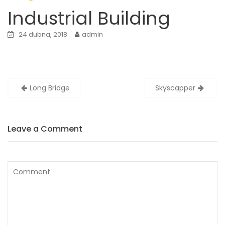
Industrial Building
24 dubna, 2018
admin
Long Bridge
Skyscapper
N
a
v
Leave a Comment
i
g
a
c
e
p