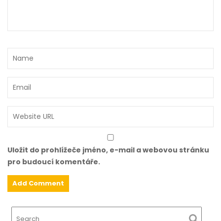
r
o
p
ř
í
s
p
ě
v
e
k
Uložit do prohlížeče jméno, e-mail a webovou stránku
pro budoucí komentáře.