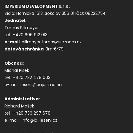
IMPERIUM DEVELOPMENT s.r.o.
Sídlo: Hornická 1613, Sokolov 356 01
IČO: 08222754
Jednatel
:
Tomáš Pillmayer
tel.: +420 606 912 013
e-mail
: pillmayer.tomas@seznam.cz
datová s
chránka
: 3mr6r79
Obchod:
Michal Plšek
tel.: +420 732 478 003
e-mail: leseni@pujcsime.eu
Administrativa:
Richard Mašek
tel.: +420 736 297 678
e-mail: info@id-leseni.cz