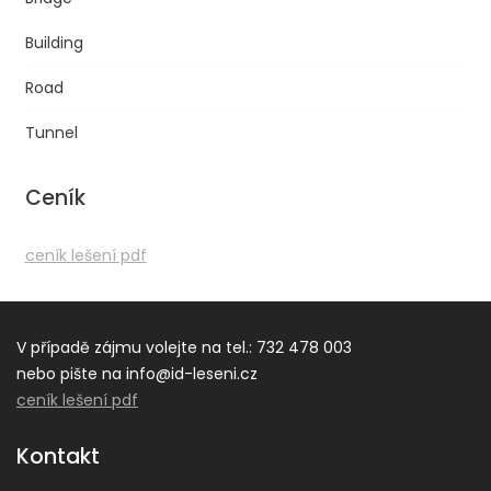
Building
Road
Tunnel
Ceník
ceník lešení pdf
V případě zájmu volejte na tel.: 732 478 003
nebo pište na info@id-leseni.cz
ceník lešení pdf
Kontakt