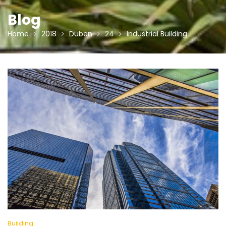
Blog
Home
2018
Duben
24
Industrial Building
Building