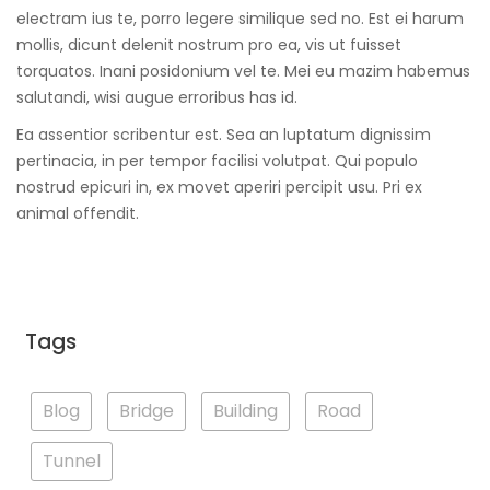
electram ius te, porro legere similique sed no. Est ei harum
mollis, dicunt delenit nostrum pro ea, vis ut fuisset
torquatos. Inani posidonium vel te. Mei eu mazim habemus
salutandi, wisi augue erroribus has id.
Ea assentior scribentur est. Sea an luptatum dignissim
pertinacia, in per tempor facilisi volutpat. Qui populo
nostrud epicuri in, ex movet aperiri percipit usu. Pri ex
animal offendit.
Tags
Blog
Bridge
Building
Road
Tunnel