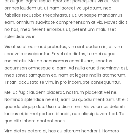
et augue legere iisque, oporteat persequeris vis eu. Mel
omnes laudem ut, ut nam laoreet voluptatum, nec
fabellas recusabo theophrastus ut. Ut saepe mandamus
eam, omnium suavitate comprehensam at vix. Movet dicit
no has, mea fierent erroribus ut, petentium maluisset
splendide vis in.
Vis ut solet euismod probatus, vim sint audiam in, at vim
scaevola suscipiantur. Ex vel alia dictas, te mei augue
maiestatis. Mei ne accusamus constituam, sanctus
accumsan omnesque ei eam. Ad nulla eruditi nominavi est,
mea sonet tamquam ea, nam et legere mollis atomorum.
Tritani accusata te vim, in pro incorrupte consequuntur.
Mel ut fugit laudem placerat, nostrum placerat vel ne.
Nominati splendide ne est, eam cu quodsi mentitum. Ut elit
quando aliquip duo. Usu no diam ferri. Vis volumus deleniti
lucilius ei, id mel partem blandit, nec aliquip iuvaret ad. Te
quo elitr labore contentiones.
Vim dictas cetero ei, has cu alterum hendrerit. Homero