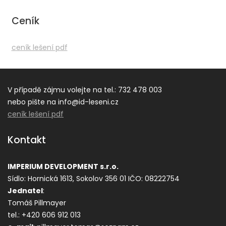
Ceník
ceník lešení pdf
V případě zájmu volejte na tel.: 732 478 003
nebo pište na info@id-leseni.cz
ceník lešení pdf
Kontakt
IMPERIUM DEVELOPMENT s.r.o.
Sídlo: Hornická 1613, Sokolov 356 01
IČO: 08222754
Jednatel
:
Tomáš Pillmayer
tel.: +420 606 912 013