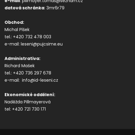
e-mail
: pillmayer.tomas@seznam.cz
datová s
chránka
: 3mr6r79
Obchod:
Michal Plšek
tel.: +420 732 478 003
e-mail: leseni@pujcsime.eu
Administrativa:
Richard Mašek
tel.: +420 736 297 678
e-mail: info@id-leseni.cz
Ekonomické oddělení:
Naděžda Pillmayerová
tel: +420 721 730 171