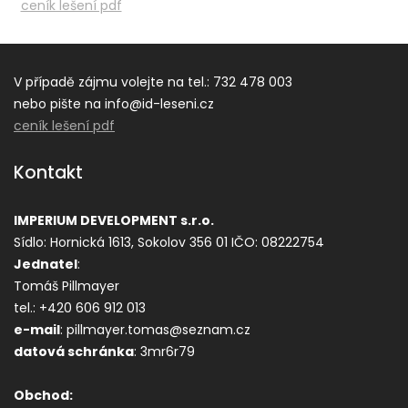
ceník lešení pdf
V případě zájmu volejte na tel.: 732 478 003
nebo pište na info@id-leseni.cz
ceník lešení pdf
Kontakt
IMPERIUM DEVELOPMENT s.r.o.
Sídlo: Hornická 1613, Sokolov 356 01
IČO: 08222754
Jednatel
:
Tomáš Pillmayer
tel.: +420 606 912 013
e-mail
: pillmayer.tomas@seznam.cz
datová s
chránka
: 3mr6r79
Obchod: