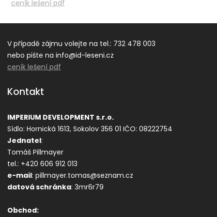
ceník lešení pdf
V případě zájmu volejte na tel.: 732 478 003
nebo pište na info@id-leseni.cz
ceník lešení pdf
Kontakt
IMPERIUM DEVELOPMENT s.r.o.
Sídlo: Hornická 1613, Sokolov 356 01
IČO: 08222754
Jednatel
:
Tomáš Pillmayer
tel.: +420 606 912 013
e-mail
: pillmayer.tomas@seznam.cz
datová s
chránka
: 3mr6r79
Obchod: