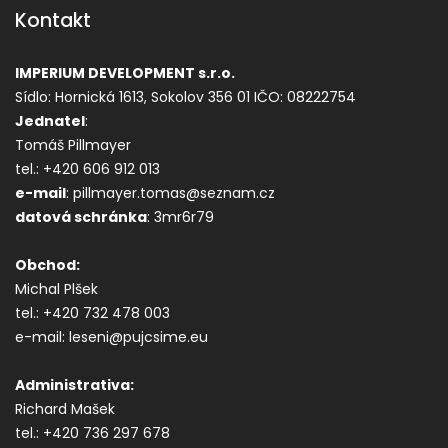
Kontakt
IMPERIUM DEVELOPMENT s.r.o.
Sídlo: Hornická 1613, Sokolov 356 01
IČO: 08222754
Jednatel
:
Tomáš Pillmayer
tel.: +420 606 912 013
e-mail
: pillmayer.tomas@seznam.cz
datová s
chránka
: 3mr6r79
Obchod:
Michal Plšek
tel.: +420 732 478 003
e-mail: leseni@pujcsime.eu
Administrativa:
Richard Mašek
tel.: +420 736 297 678