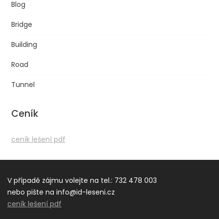
Blog
Bridge
Building
Road
Tunnel
Ceník
ceník lešení pdf
V případě zájmu volejte na tel.: 732 478 003
nebo pište na info@id-leseni.cz
ceník lešení pdf