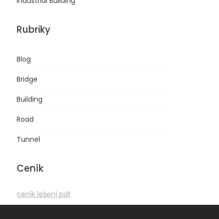
Industrial Building
Rubriky
Blog
Bridge
Building
Road
Tunnel
Ceník
ceník lešení pdf