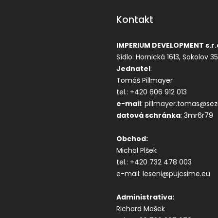
Kontakt
IMPERIUM DEVELOPMENT s.r.
Sídlo: Hornická 1613, Sokolov 3
Jednatel
:
Tomáš Pillmayer
tel.: +420 606 912 013
e-mail
: pillmayer.tomas@se
datová s
chránka
: 3mr6r79
Obchod:
Michal Plšek
tel.: +420 732 478 003
e-mail: leseni@pujcsime.eu
Administrativa:
Richard Mašek