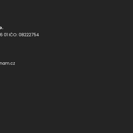
o.
56 01
IČO: 08222754
znam.cz