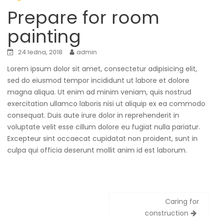
Prepare for room
painting
24 ledna, 2018
admin
Lorem ipsum dolor sit amet, consectetur adipisicing elit,
sed do eiusmod tempor incididunt ut labore et dolore
magna aliqua. Ut enim ad minim veniam, quis nostrud
exercitation ullamco laboris nisi ut aliquip ex ea commodo
consequat. Duis aute irure dolor in reprehenderit in
voluptate velit esse cillum dolore eu fugiat nulla pariatur.
Excepteur sint occaecat cupidatat non proident, sunt in
culpa qui officia deserunt mollit anim id est laborum.
Caring for
N
construction