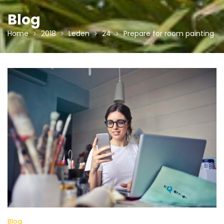
Blog
Home
2018
Leden
24
Prepare for room painting
Blog