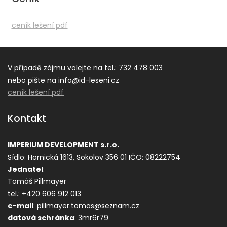
ceník lešení pdf
V případě zájmu volejte na tel.: 732 478 003
nebo pište na info@id-leseni.cz
ceník lešení pdf
Kontakt
IMPERIUM DEVELOPMENT s.r.o.
Sídlo: Hornická 1613, Sokolov 356 01
IČO: 08222754
Jednatel
:
Tomáš Pillmayer
tel.: +420 606 912 013
e-mail
: pillmayer.tomas@seznam.cz
datová s
chránka
: 3mr6r79