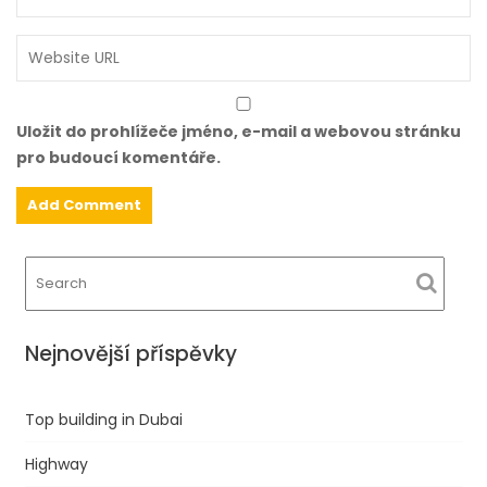
ě
v
e
k
Uložit do prohlížeče jméno, e-mail a webovou stránku
pro budoucí komentáře.
Nejnovější příspěvky
Top building in Dubai
Highway